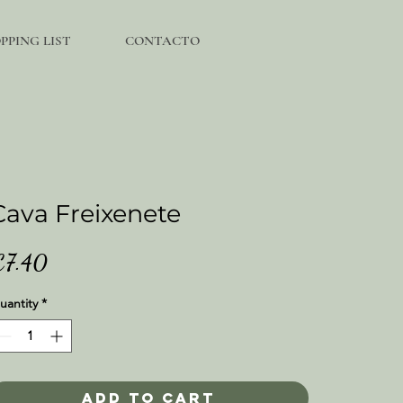
PING LIST
CONTACTO
Cava Freixenete
Price
€7.40
uantity
*
Add to Cart