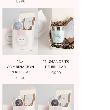
Price
€9.90
"LA
"NUNCA DEJES
COMBINACIÓN
DE BRILLAR"
PERFECTA"
Price
€9.90
Price
€9.90