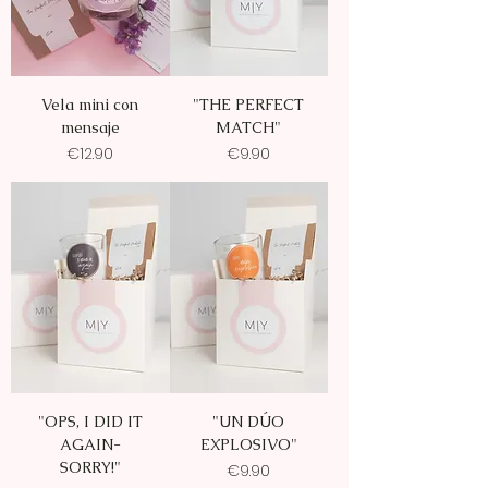
Vela mini con
"THE PERFECT
mensaje
MATCH"
Price
Price
€12.90
€9.90
"OPS, I DID IT
"UN DÚO
AGAIN-
EXPLOSIVO"
SORRY!"
Price
€9.90