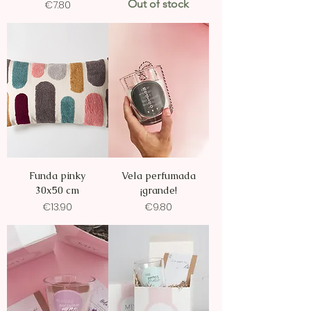
Price
Out of stock
€7.80
Funda pinky
Vela perfumada
30x50 cm
¡grande!
Price
Price
€13.90
€9.80